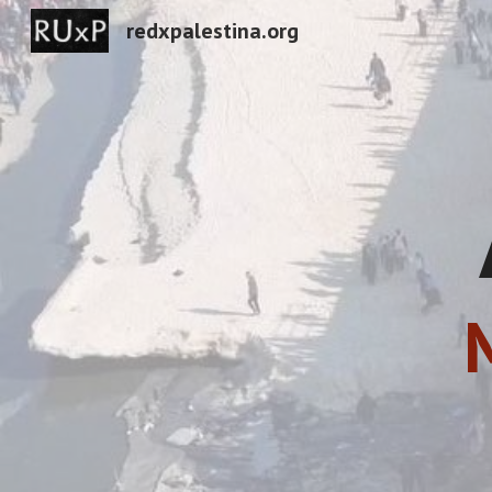
redxpalestina.org
Sk