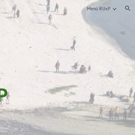
Menú RUxP
ion
P