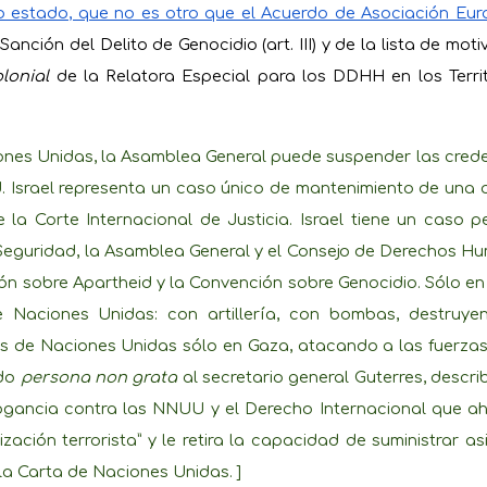
o estado, que no es otro que el Acuerdo de Asociación Eur
Sanción del Delito de Genocidio (art. III) y de la lista de mo
lonial
de la Relatora Especial para los DDHH en los Terri
aciones Unidas, la Asamblea General puede suspender las cre
 Israel representa un caso único de mantenimiento de una 
la Corte Internacional de Justicia. Israel tiene un caso p
Seguridad, la Asamblea General y el Consejo de Derechos Hu
n sobre Apartheid y la Convención sobre Genocidio. Sólo en 
e Naciones Unidas: con artillería, con bombas, destruy
s de Naciones Unidas sólo en Gaza, atacando a las fuerza
ndo
persona non grata
al secretario general Guterres, descr
rrogancia contra las NNUU y el Derecho Internacional que ah
ción terrorista” y le retira la capacidad de suministrar as
 la Carta de Naciones Unidas. ]