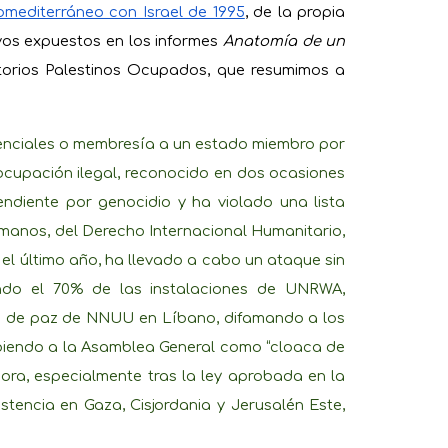
omediterráneo con Israel de 1995
, de la propia
tivos expuestos en los informes
Anatomía de un
torios Palestinos Ocupados, que resumimos a
denciales o membresía a un estado miembro por
ocupación ilegal, reconocido en dos ocasiones
endiente por genocidio y ha violado una lista
manos, del Derecho Internacional Humanitario,
el último año, ha llevado a cabo un ataque sin
endo el 70% de las instalaciones de UNRWA,
s de paz de NNUU en Líbano, difamando a los
ibiendo a la Asamblea General como “cloaca de
ora, especialmente tras la ley aprobada en la
istencia en Gaza, Cisjordania y Jerusalén Este,