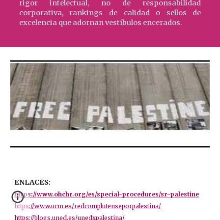
rigor intelectual, no de responsabilidad
corporativa, rankings de calidad o sellos de
excelencia que adornan vestíbulos encerados.
ENLACES:
https://www.ohchr.org/es/special-procedures/sr-palestine
https://www.ucm.es/redcomplutenseporpalestina/
https://blogs.uned.es/unedxpalestina/