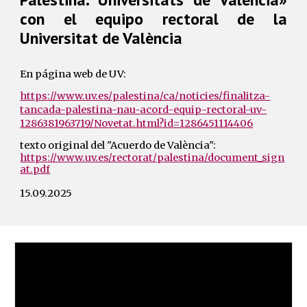
con el equipo rectoral de la
Universitat de València
En página web de UV:
https://www.uv.es/palestina/ca/noticies/finalitza-
tancada-palestina-nau-acord-equip-rectoral-uv-
1286381963719/Novetat.html?id=1286451114406
texto original del "Acuerdo de València":
https://www.uv.es/rectorat/palestina/document_sign
at.pdf
15.09.
2025