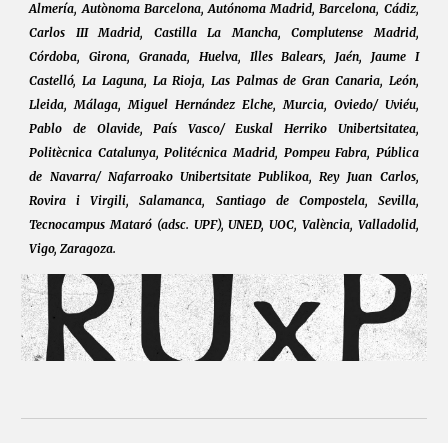
Almería, Autònoma Barcelona, Autónoma Madrid, Barcelona, Cádiz,
Carlos III Madrid, Castilla La Mancha, Complutense Madrid,
Córdoba, Girona, Granada, Huelva, Illes Balears, Jaén, Jaume I
Castelló, La Laguna, La Rioja, Las Palmas de Gran Canaria, León,
Lleida, Málaga, Miguel Hernández Elche, Murcia, Oviedo/ Uviéu,
Pablo de Olavide, País Vasco/ Euskal Herriko Unibertsitatea,
Politècnica Catalunya, Politécnica Madrid, Pompeu Fabra, Pública
de Navarra/ Nafarroako Unibertsitate Publikoa, Rey Juan Carlos,
Rovira i Virgili, Salamanca, Santiago de Compostela, Sevilla,
Tecnocampus Mataró (adsc. UPF), UNED, UOC, València, Valladolid,
Vigo, Zaragoza.