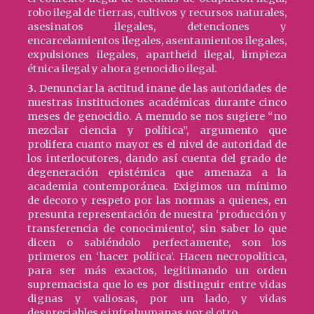
robo ilegal de tierras, cultivos y recursos naturales,
asesinatos ilegales, detenciones y
encarcelamientos ilegales, asentamientos ilegales,
expulsiones ilegales, apartheid ilegal, limpieza
étnica ilegal y ahora genocidio ilegal.
3.
Denunciar la actitud inane de las autoridades de
nuestras instituciones académicas durante cinco
meses de genocidio. A menudo se nos sugiere “no
mezclar ciencia y política”, argumento que
prolifera cuanto mayor es el nivel de autoridad de
los interlocutores, dando así cuenta del grado de
degeneración epistémica que amenaza a la
academia contemporánea. Exigimos un mínimo
de decoro y respeto por las normas a quienes, en
presunta representación de nuestra ‘producción y
transferencia de conocimiento’, sin saber lo que
dicen o sabiéndolo perfectamente, son los
primeros en ‘hacer política’. Hacen necropolítica,
para ser más exactos, legitimando un orden
supremacista que lo es por distinguir entre vidas
dignas y valiosas, por un lado, y vidas
despreciables e infrahumanas por el otro.