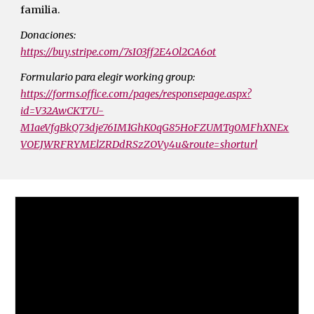
familia.
Donaciones:
https://buy.stripe.com/7sI03ff2E4Ol2CA6ot
Formulario para elegir working group:
https://forms.office.com/pages/responsepage.aspx?
id=V32AwCKT7U-
M1aeVfgBkQ73dje76IM1GhK0qG85HoFZUMTg0MFhXNEx
VOEJWRFRYMElZRDdRSzZOVy4u&route=shorturl