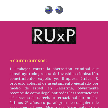
5 compromisos:
1.
Trabajar contra la aberración criminal que
constituye todo proceso de invasión, colonización,
sometimiento, expolio y/o limpieza étnica. El
proyecto colonial de asentamiento ejecutado por
medio de Israel en Palestina, obviamente
reconocido como ilegal por todas las instituciones
del sistema de Derecho Internacional durante los
últimos 76 años, es paradigma de cualquiera de
esas aberraciones. Hoy, paradójicamente (o no